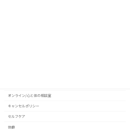
2025年7月4日
当院が坐骨神経痛に対して梨状筋など
整体
を施術する理由
2025年6月25日
カテゴリー
お客様の声
お知らせ
オンライン/心と体の相談室
キャンセルポリシー
セルフケア
体癖