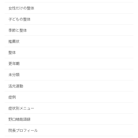
女性だけの整体
子どもの整体
季節と整体
推薦状
整体
更年期
未分類
活元運動
症例
症状別メニュー
野口晴哉語録
院長プロフィール