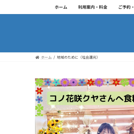
コ
ナ
ホーム
利用案内・料金
ご予約
ン
ビ
テ
ゲ
ン
ー
ツ
シ
へ
ョ
ス
ン
キ
に
ホーム
地域のために（社会還元）
ッ
移
プ
動