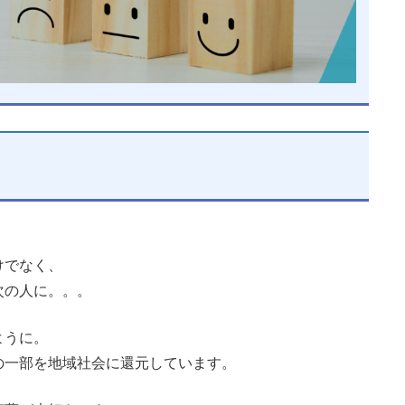
けでなく、
次の人に。。。
ように。
の一部を地域社会に還元しています。