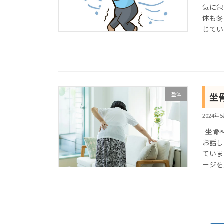
気に包
体も冬
じてい
整体
坐
2024年
坐骨神
お話し
ていま
ージを