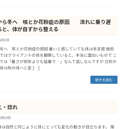
から冬へ 咳とか花粉症の原因 流れに乗り遅
ると、体が自ずから整える
11月2日
冬へ 咳とか花粉症の原因 暑いと感じていても体は冬支度 施術
ではクライアントの体を観察していると、本当に面白いもので ニ
では「暑さが例年よりも猛暑で…」なんて話しなんですが 立秋の
体は秋の体へと変 […]
続きを読む
え・捻れ
10月26日
は自然と同じように体にとっても変化の動きが目立ちます。 陽