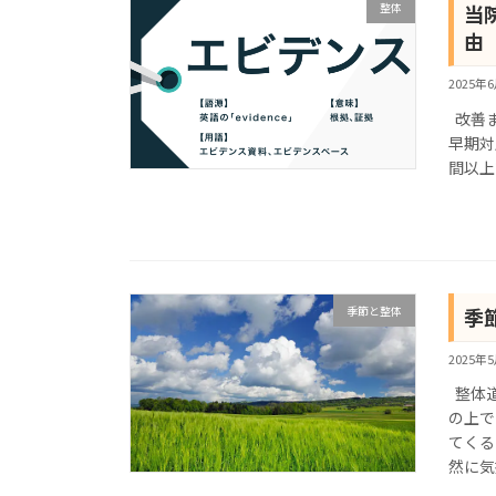
整体
当
由
2025年
改善ま
早期対
間以上
季節と整体
季
2025年
整体道
の上で
てくる
然に気