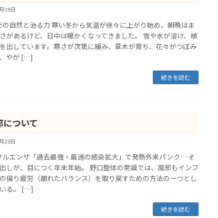
4月19日
の自然と治る力 寒い冬から気温が徐々に上がり始め、朝晩はま
さがあるけど、日中は暖かくなってきました。 雪や氷が溶け、植
を出しています。寒さが次第に緩み、草木が育ち、花々がつぼみ
、やが […]
続きを読む
邪について
1月20日
ルエンザ「過去最強・最速の感染拡大」で発熱外来パンク… そ
出しが、目につく年末年始。 野口整体の常識では、風邪もインフ
の偏り疲労（崩れたバランス）を取り戻すための方法の一つとし
いる。 […]
続きを読む