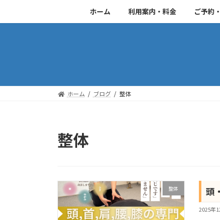
コ
ナ
ホーム
利用案内・料金
ご予約
ン
ビ
テ
ゲ
ン
ー
ツ
シ
へ
ョ
ス
ン
キ
に
ホーム
ブログ
整体
ッ
移
プ
動
整体
整体
頭
2025年