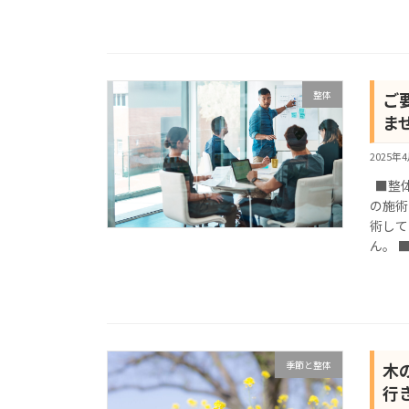
整体
ご
ま
2025年
■整体
の施術
術して
ん。 ■
季節と整体
木
行