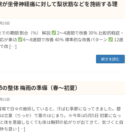
院が坐骨神経痛に対して梨状筋などを施術する理
6月25日
での期間 割合（％） 解説
2〜4週間で改善 30％ 比較的軽症・
応が奏功
6〜8週間で改善 40％ 標準的な改善パターン
12週
で改 […]
続きを読む
節の整体 梅雨の準備（春～初夏）
5月21日
場で日々の施術していると、汗ばむ季節になってきました。暦
は立夏（りっか）で夏のはじまり。※今年は5月5日 初夏になっ
と体を意識しなくても体は胸郭の拡がりが出てきて、気づくと自
持ち良い […]