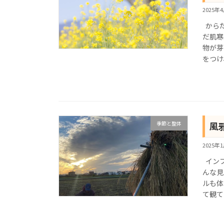
2025年
からだ
だ肌寒
物が芽
をつけ
季節と整体
風
2025年
インフ
んな見
ルも体
て観て