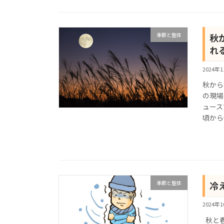
季節と整体
秋
れ
2024年
秋から
の現場
ュース
頃から
季節と整体
冷
2024年
秋と春