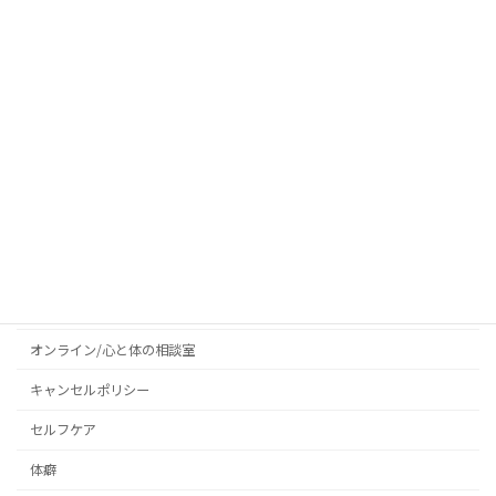
2025年7月4日
当院が坐骨神経痛に対して梨状筋など
整体
を施術する理由
2025年6月25日
カテゴリー
お客様の声
お知らせ
オンライン/心と体の相談室
キャンセルポリシー
セルフケア
体癖