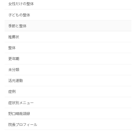
女性だけの整体
子どもの整体
季節と整体
推薦状
整体
更年期
未分類
活元運動
症例
症状別メニュー
野口晴哉語録
院長プロフィール